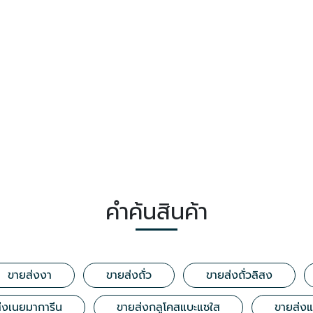
คำค้นสินค้า
ขายส่งงา
ขายส่งถั่ว
ขายส่งถั่วลิสง
่งเนยมาการีน
ขายส่งกลูโคสแบะแซใส
ขายส่งแป