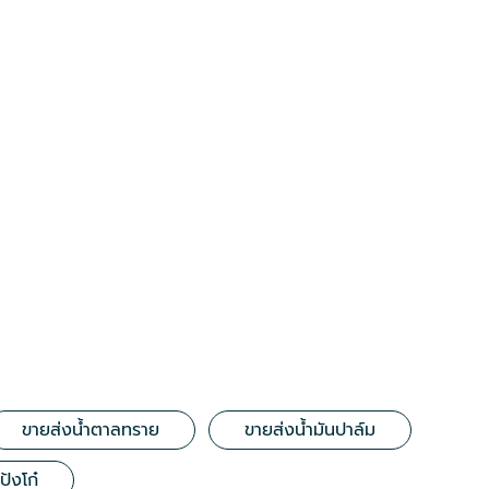
ขายส่งน้ำตาลทราย
ขายส่งน้ำมันปาล์ม
้งโก๋